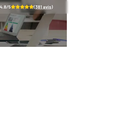
4.8
/5
(
381
avis)
ouvrez les changem
ues du DPE à partir