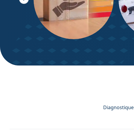
Slide précédente
DPE – Diagnostic de
Diagn
Performance énergétique
Diagnostiqueu