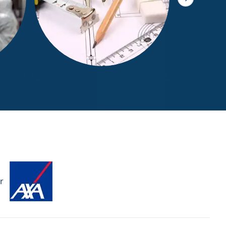
Slide suivant
Mesurage Loi Boutin
r