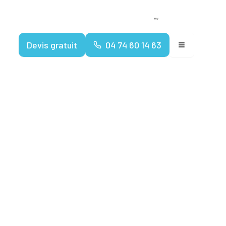
Devenir franchisé
Espace client
Devis gratuit
04 74 60 14 63
ents
 de 2026