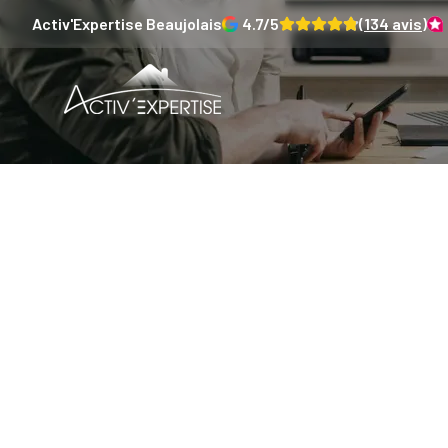
Activ'Expertise
Beaujolais
4.7
/5
(
134
avis)
Déc
techniq