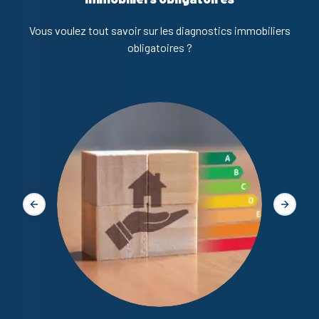
Vous voulez tout savoir sur les diagnostics immobiliers
obligatoires ?
Diagno
Slide précédente
Slide s