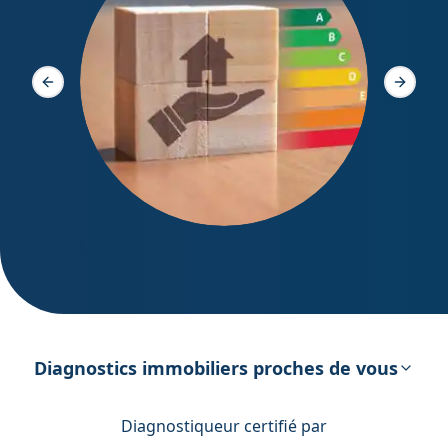
Diagno
Slide précédente
Slide s
DPE – Diagnostic de Performance
énergétique
Diagnostics immobiliers proches de vous
Diagnostiqueur certifié par